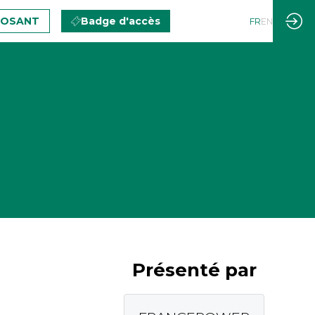
POSANT
Badge d'accès
FR
EN
Présenté par