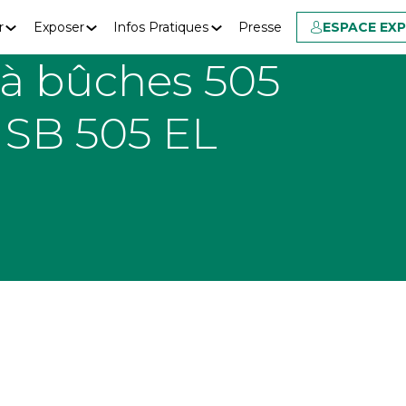
r
Exposer
Infos Pratiques
Presse
ESPACE EX
 à bûches 505
SB 505 EL