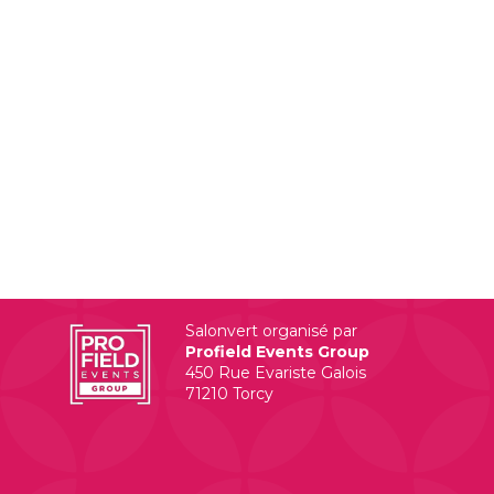
Salonvert organisé par
Profield Events Group
450 Rue Evariste Galois