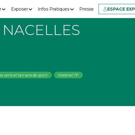
r
Exposer
Infos Pratiques
Presse
ESPACE EX
 NACELLES
s verts et terrains de sport
Matériel TP