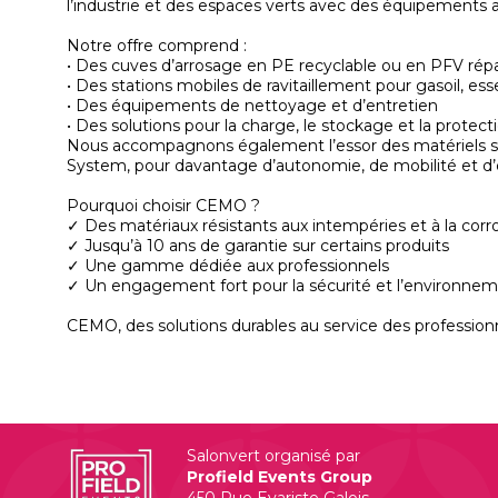
l’industrie et des espaces verts avec des équipements allia
Notre offre comprend :
• Des cuves d’arrosage en PE recyclable ou en PFV rép
• Des stations mobiles de ravitaillement pour gasoil, e
• Des équipements de nettoyage et d’entretien
• Des solutions pour la charge, le stockage et la protec
Nous accompagnons également l’essor des matériels s
System, pour davantage d’autonomie, de mobilité et d’e
Pourquoi choisir CEMO ?
✓ Des matériaux résistants aux intempéries et à la corr
✓ Jusqu’à 10 ans de garantie sur certains produits
✓ Une gamme dédiée aux professionnels
✓ Un engagement fort pour la sécurité et l’environne
Salonvert organisé par
Profield Events Group
450 Rue Evariste Galois