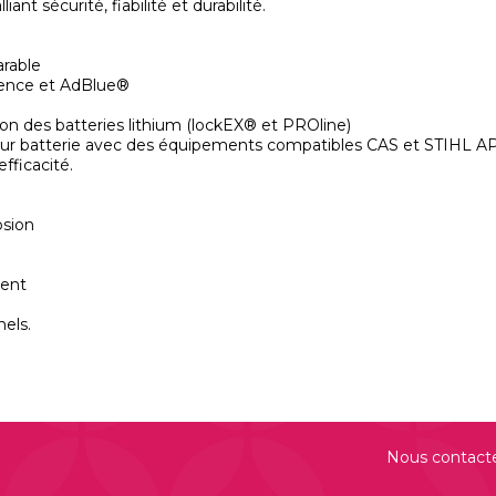
nt sécurité, fiabilité et durabilité.
arable
ssence et AdBlue®
tion des batteries lithium (lockEX® et PROline)
ur batterie avec des équipements compatibles CAS et STIHL A
fficacité.
osion
ment
Nous contact