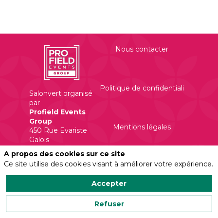
Nous contacter
Politique de confidentialité
Salonvert organisé
par
Profield Events
Group
Mentions légales
450 Rue Evariste
Galois
A propos des cookies sur ce site
Ce site utilise des cookies visant à améliorer votre expérience.
Accepter
Refuser
Powered by