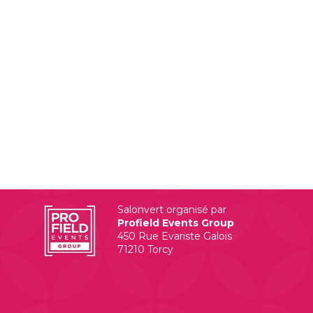
Salonvert organisé par
Profield Events Group
450 Rue Evariste Galois