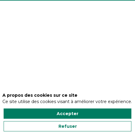
Description
Depuis
plus
de
deux
décennies,
nous
nous
engageons
à
sécuriser
et
faciliter
le
travail
de
A propos des cookies sur ce site
ceux
Ce site utilise des cookies visant à améliorer votre expérience.
qui
s'élèvent
Accepter
au-
dessus
du
Refuser
sol