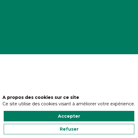
Adresse
Avenida
Principe
de
Asturías
A propos des cookies sur ce site
Code
Ce site utilise des cookies visant à améliorer votre expérience.
postal
Accepter
33211
Ville
Refuser