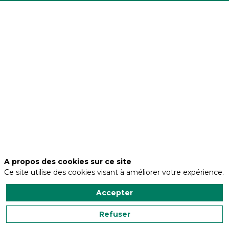
Adresse
Via
Monte
Adamello
20
Code
postal
25037
Ville
Pontoglio
A propos des cookies sur ce site
Ce site utilise des cookies visant à améliorer votre expérience.
Accepter
Nous contacter
Refuser