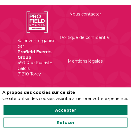
Nous contacter
Politique de confidentialité
Salonvert organisé
par
Profield Events
Group
Mentions légales
450 Rue Evariste
Galois
A propos des cookies sur ce site
Ce site utilise des cookies visant à améliorer votre expérience.
Accepter
Powered by
Refuser