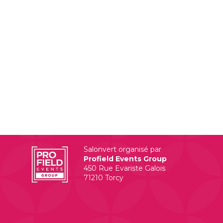
Salonvert organisé par
Profield Events Group
450 Rue Evariste Galois