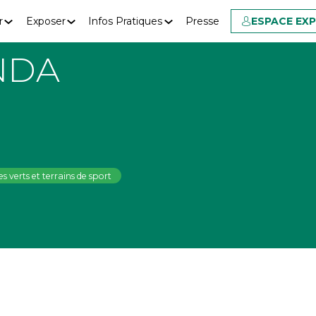
r
Exposer
Infos Pratiques
Presse
ESPACE EX
NDA
s verts et terrains de sport