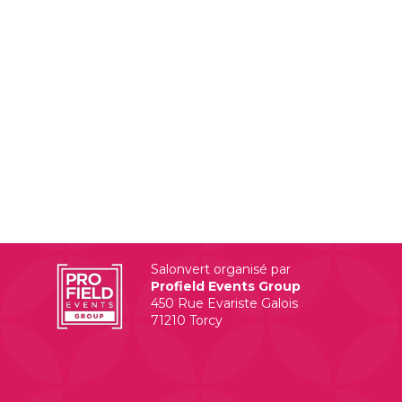
Salonvert organisé par
Profield Events Group
450 Rue Evariste Galois