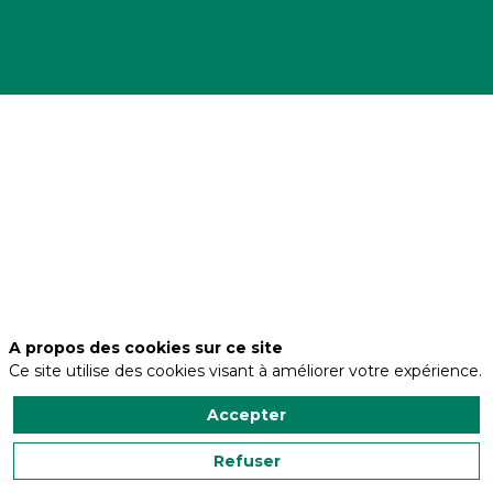
Adresse
ZONE
LOGISTIQUE
DE
LA
GARE
Code
postal
19270
A propos des cookies sur ce site
Ce site utilise des cookies visant à améliorer votre expérience.
Ville
USSAC
Accepter
Refuser