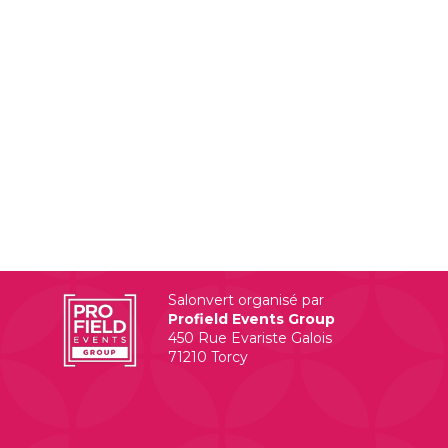
Salonvert organisé par
Profield Events Group
450 Rue Evariste Galois