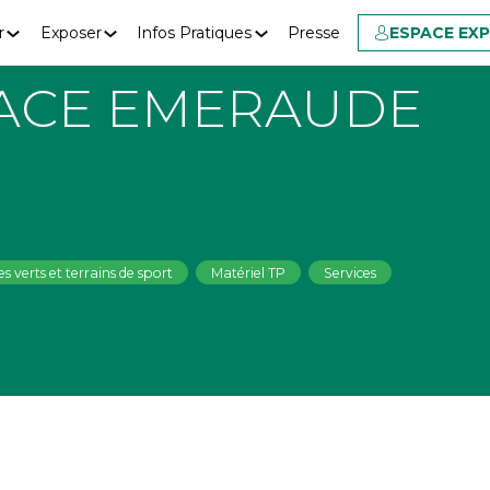
r
Exposer
Infos Pratiques
Presse
ESPACE EX
ACE EMERAUDE
s verts et terrains de sport
Matériel TP
Services