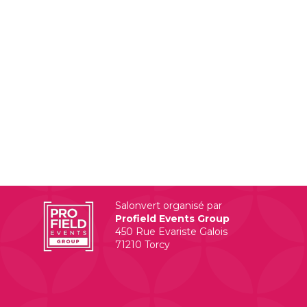
Salonvert organisé par
Profield Events Group
450 Rue Evariste Galois