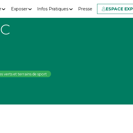
r
Exposer
Infos Pratiques
Presse
ESPACE EX
C
s verts et terrains de sport