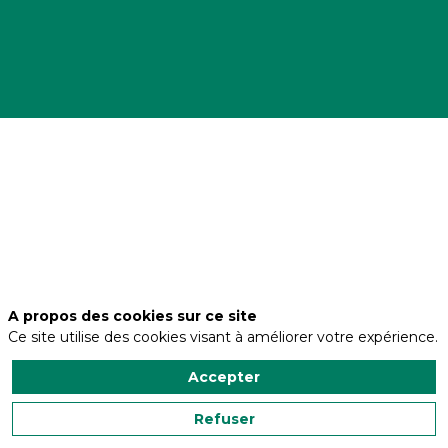
Description
Magazine
leader
des
professionnels
de
l'espace
public,
Espace
A propos des cookies sur ce site
public
&
Ce site utilise des cookies visant à améliorer votre expérience.
Paysage
accompagne
Accepter
les
collectivités,
Refuser
les
concepteurs