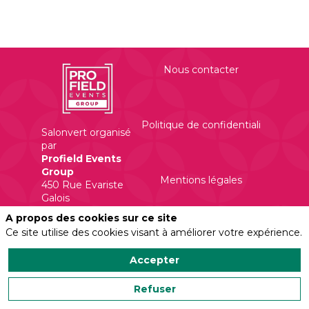
Nous contacter
Politique de confidentialité
Salonvert organisé
par
Profield Events
Group
Mentions légales
450 Rue Evariste
Galois
A propos des cookies sur ce site
Ce site utilise des cookies visant à améliorer votre expérience.
Accepter
Refuser
Powered by