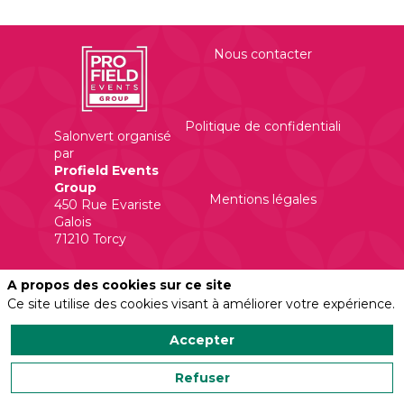
Nous contacter
Politique de confidentialité
Salonvert organisé
par
Profield Events
Group
Mentions légales
450 Rue Evariste
Galois
A propos des cookies sur ce site
Ce site utilise des cookies visant à améliorer votre expérience.
Accepter
Powered by
Refuser