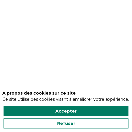
les
limites
de
la
productivité
et
de
l’innovation
pour
construire
les
infrastructures
de
demain
et
accompagner
l’exploitation
A propos des cookies sur ce site
responsable
des
Ce site utilise des cookies visant à améliorer votre expérience.
ressources.
Accepter
Présents
dans
Refuser
le
monde