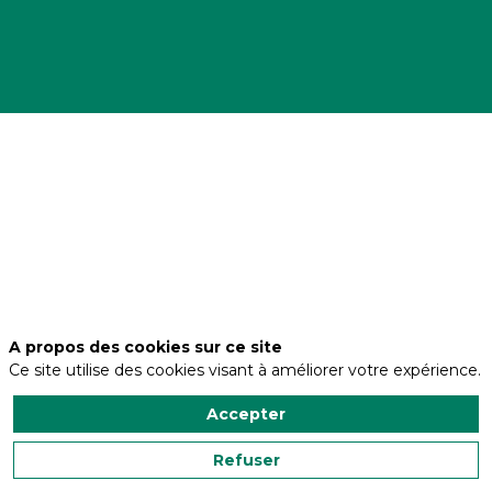
Description
Sunseeker
Robotics
est
une
entreprise
spécialisée
dans
le
développement
A propos des cookies sur ce site
de
Ce site utilise des cookies visant à améliorer votre expérience.
solutions
robotiques
intelligentes
Accepter
dédiées
à
Refuser
l’entretien
des