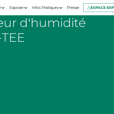
r
Exposer
Infos Pratiques
Presse
ESPACE EX
eur d'humidité
-TEE