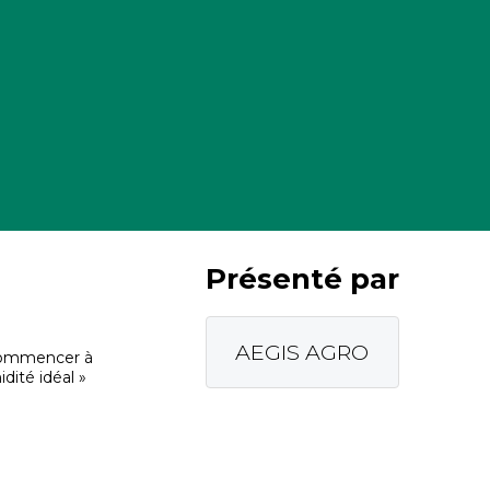
Présenté par
AEGIS AGRO
r commencer à
dité idéal »