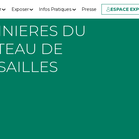
r
Exposer
Infos Pratiques
Presse
ESPACE EX
INIERES DU
TEAU DE
SAILLES