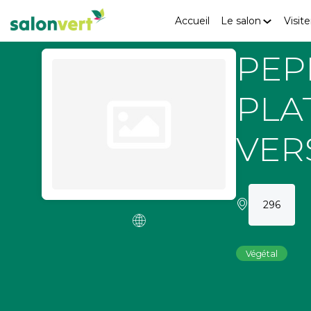
Accueil
Le salon
Visite
PEP
PLA
VER
296
Végétal