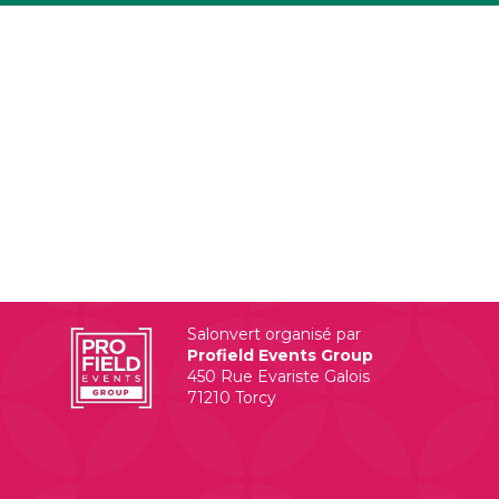
Salonvert organisé par
Profield Events Group
450 Rue Evariste Galois